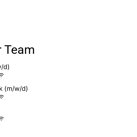
er Team
/d)
k (m/w/d)