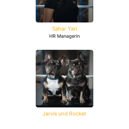
Sahar Yari
HR Managerin
Jarvis und Rocket