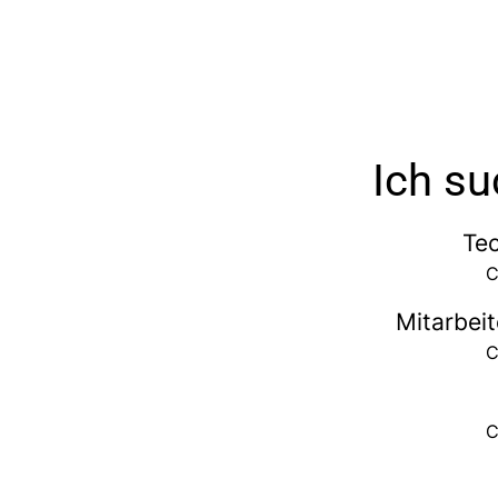
Ich su
Te
C
Mitarbei
C
C